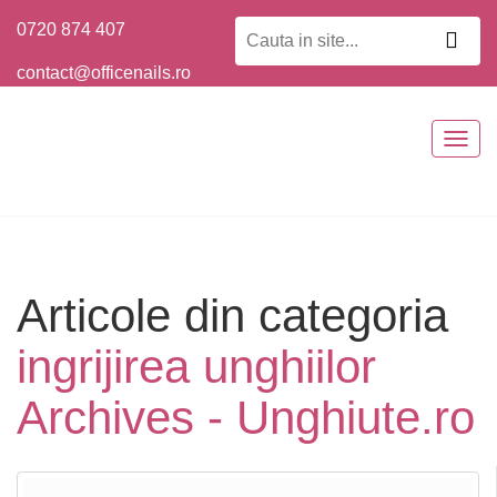
0720 874 407
contact@officenails.ro
Togg
navig
Articole din categoria
ingrijirea unghiilor
Archives - Unghiute.ro