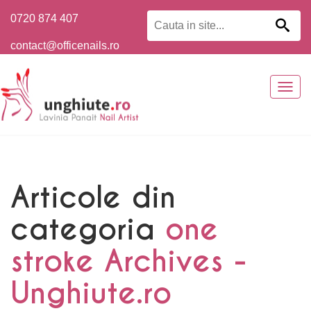
0720 874 407
contact@officenails.ro
Togg
navig
Articole din
categoria
one
stroke Archives -
Unghiute.ro