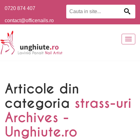
0720 874 407
contact@officenails.ro
Togg
navig
Articole din
categoria
strass-uri
Archives -
Unghiute.ro