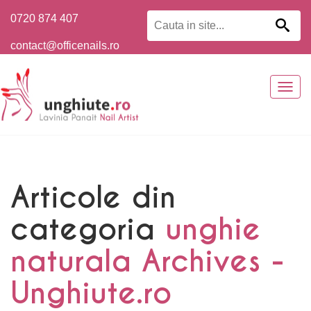
0720 874 407
contact@officenails.ro
Togg
navig
Articole din
categoria
unghie
naturala Archives -
Unghiute.ro