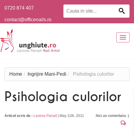
0720 874 407
contact@officenails.ro
Togg
navig
Home
Ingrijire Mani-Pedi
Psihologia culorilor
Psihologia culorilor
Articol scris de :
Lavinia Panait
|
May 11th, 2011
Nici un comentariu :(