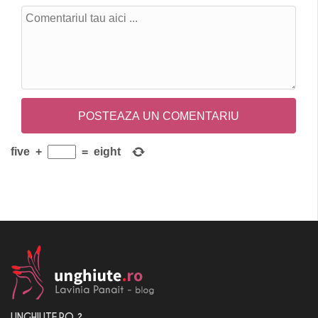
five
+
=
eight
UNGHIUTE.RO ?