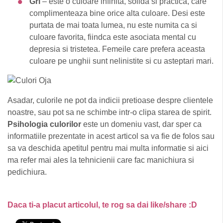
Gri
– este o culoare infinita, solida si practica, care
complimenteaza bine orice alta culoare. Desi este
purtata de mai toata lumea, nu este numita ca si
culoare favorita, fiindca este asociata mental cu
depresia si tristetea. Femeile care prefera aceasta
culoare pe unghii sunt nelinistite si cu asteptari mari.
Asadar, culorile ne pot da indicii pretioase despre clientele
noastre, sau pot sa ne schimbe intr-o clipa starea de spirit.
Psihologia culorilor
este un domeniu vast, dar sper ca
informatiile prezentate in acest articol sa va fie de folos sau
sa va deschida apetitul pentru mai multa informatie si aici
ma refer mai ales la tehnicienii care fac manichiura si
pedichiura.
Daca ti-a placut articolul, te rog sa dai like/share :D