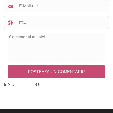
6
×
3
=