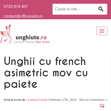
0720 874 407
contact@officenails.ro
Togg
navig
Unghii cu french
asimetric mov cu
paiete
Articol scris de :
Lavinia Panait
|
February 17th, 2014
Nici un comentariu :(