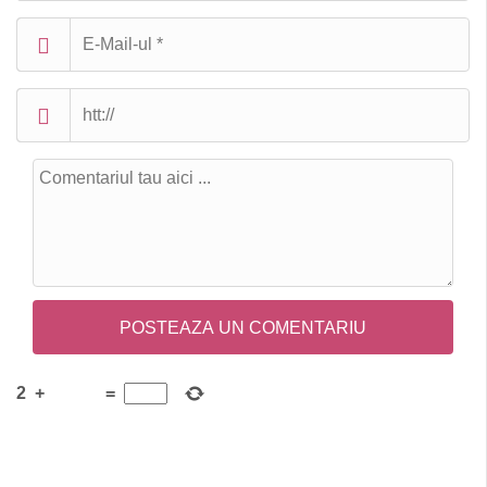
2
+
=