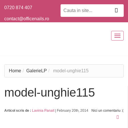
0720 874 407
contact@officenails.ro
Togg
navig
Home
GalerieLP
model-unghie115
model-unghie115
Articol scris de :
Lavinia Panait
|
February 20th, 2014
Nici un comentariu :(