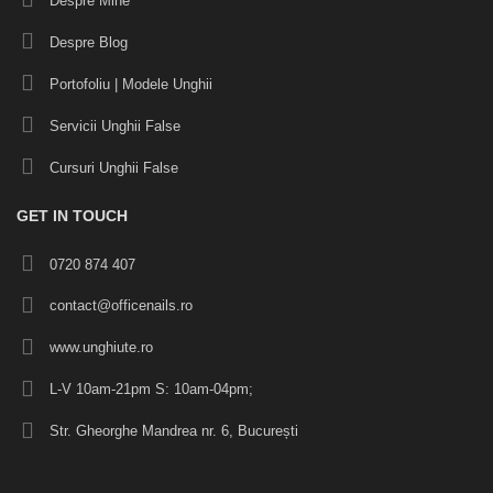
Despre Mine
Despre Blog
Portofoliu
|
Modele Unghii
Servicii Unghii False
Cursuri Unghii False
GET IN TOUCH
0720 874 407
contact@officenails.ro
www.unghiute.ro
L-V 10am-21pm S: 10am-04pm;
Str. Gheorghe Mandrea nr. 6, București