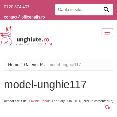
0720 874 407
contact@officenails.ro
Togg
navig
Home
GalerieLP
model-unghie117
model-unghie117
Articol scris de :
Lavinia Panait
|
February 20th, 2014
Nici un comentariu :(