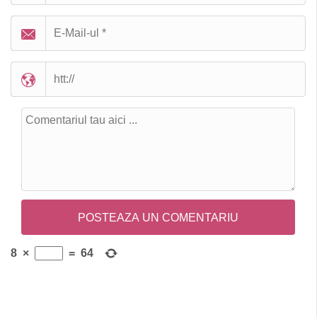
8
×
=
64