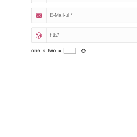
one
×
two
=