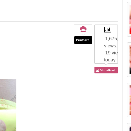
1,675,911 to
Printeaza!
views,
19 views
today
Vizualizari