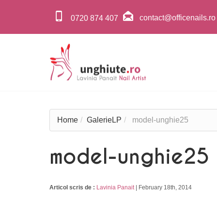
contact@officenails.ro
0720 874 407
Home
GalerieLP
model-unghie25
model-unghie25
Articol scris de :
Lavinia Panait
|
February 18th, 2014