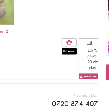
are :D
1,675,912 to
Printeaza!
views,
20 views
today
Vizualizari
Programari Salon
0720 874 407