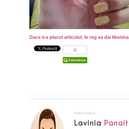
Daca ti-a placut articolul, te rog sa dai like/sh
0
Comenteaza
Autor Articol
Lavinia
Panait