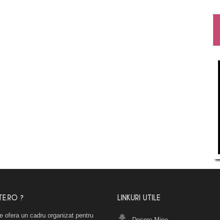
TE.RO ?
LINKURI UTILE
e ofera un cadru organizat pentru
Despre Mine