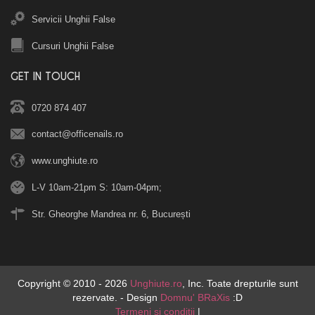
Servicii Unghii False
Cursuri Unghii False
GET IN TOUCH
0720 874 407
contact@officenails.ro
www.unghiute.ro
L-V 10am-21pm S: 10am-04pm;
Str. Gheorghe Mandrea nr. 6, București
Copyright © 2010 - 2026
Unghiute.ro
, Inc. Toate drepturile sunt
rezervate. - Design
Domnu' BRaXis
:D
Termeni si conditii
|