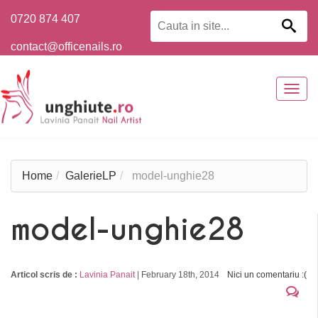
0720 874 407
contact@officenails.ro
Togg
navig
Home
GalerieLP
model-unghie28
model-unghie28
Articol scris de :
Lavinia Panait
|
February 18th, 2014
Nici un comentariu :(