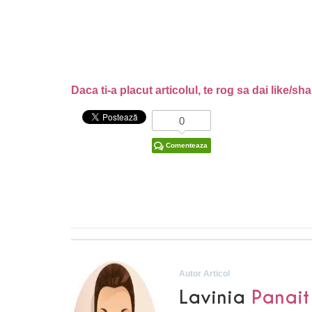
Daca ti-a placut articolul, te rog sa dai like/sh
0
Comenteaza
Autor Articol
Lavinia
Panait