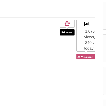
1,676,654 to
Printeaza!
views,
340 views
today
Vizualizari