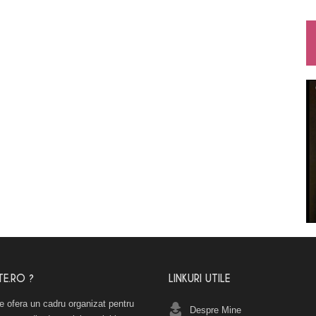
TE.RO ?
LINKURI UTILE
e ofera un cadru organizat pentru
Despre Mine