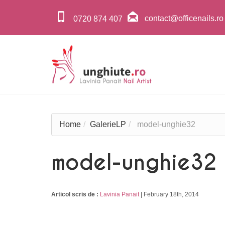
contact@officenails.ro
0720 874 407
Home
GalerieLP
model-unghie32
model-unghie32
Articol scris de :
Lavinia Panait
|
February 18th, 2014