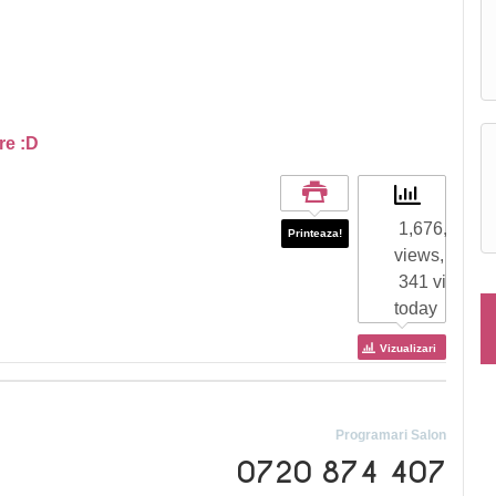
are :D
1,676,655 to
Printeaza!
views,
341 views
today
Vizualizari
Programari Salon
0720 874 407