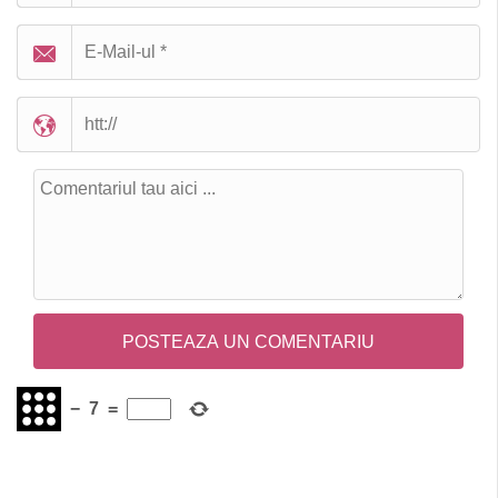
−
7
=