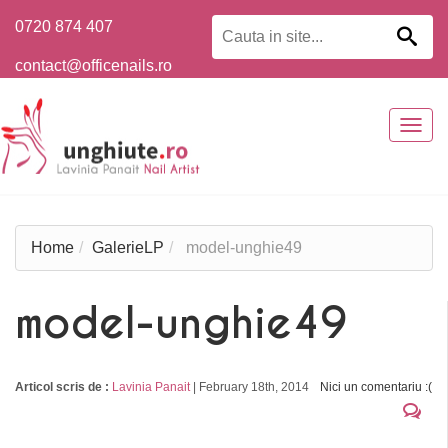
0720 874 407
contact@officenails.ro
Togg
navig
Home
GalerieLP
model-unghie49
model-unghie49
Articol scris de :
Lavinia Panait
|
February 18th, 2014
Nici un comentariu :(