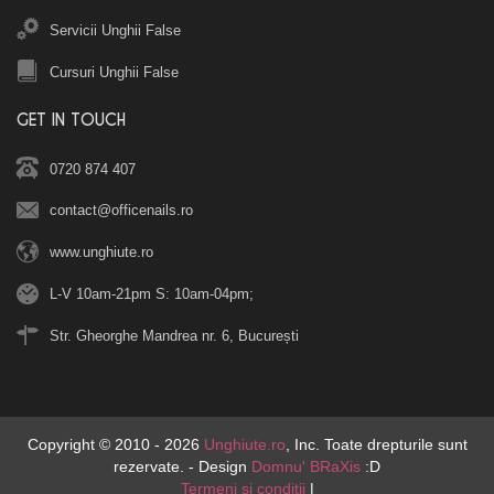
Servicii Unghii False
Cursuri Unghii False
GET IN TOUCH
0720 874 407
contact@officenails.ro
www.unghiute.ro
L-V 10am-21pm S: 10am-04pm;
Str. Gheorghe Mandrea nr. 6, București
Copyright © 2010 - 2026
Unghiute.ro
, Inc. Toate drepturile sunt
rezervate. - Design
Domnu' BRaXis
:D
Termeni si conditii
|