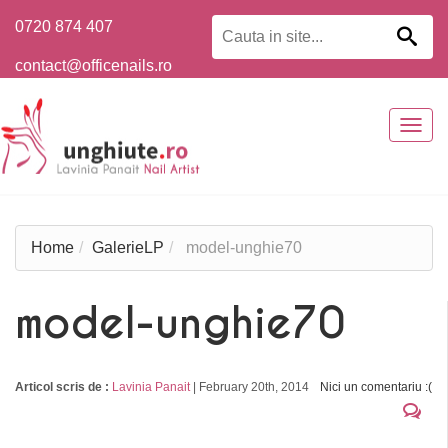
0720 874 407
contact@officenails.ro
Togg
navig
Home
GalerieLP
model-unghie70
model-unghie70
Articol scris de :
Lavinia Panait
|
February 20th, 2014
Nici un comentariu :(