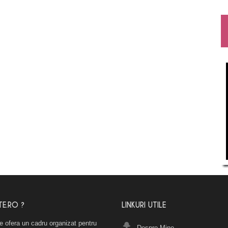
TE.RO ?
LINKURI UTILE
e ofera un cadru organizat pentru
Despre Mine