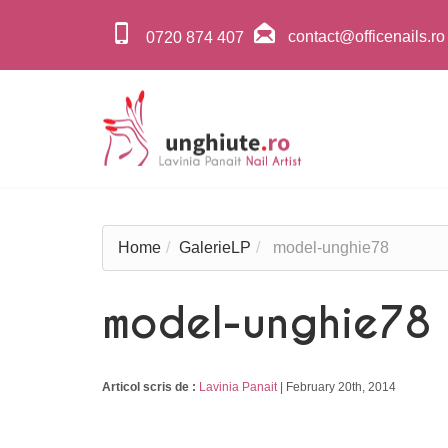
contact@officenails.ro
0720 874 407
Home
GalerieLP
model-unghie78
model-unghie78
Articol scris de :
Lavinia Panait
|
February 20th, 2014