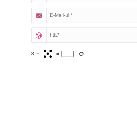
8
−
=