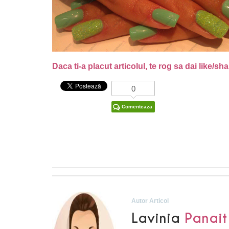
Daca ti-a placut articolul, te rog sa dai like/sh
0
Comenteaza
Autor Articol
Lavinia
Panait