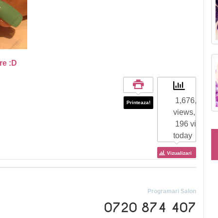
are :D
1,676,510 to
Printeaza!
views,
196 views
today
Vizualizari
Programari Salon
0720 874 407