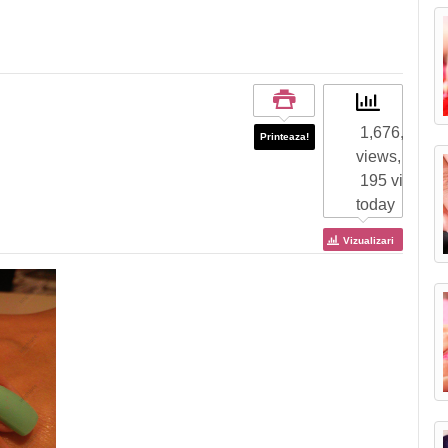
1,676,509 to
Printeaza!
views,
195 views
today
Vizualizari